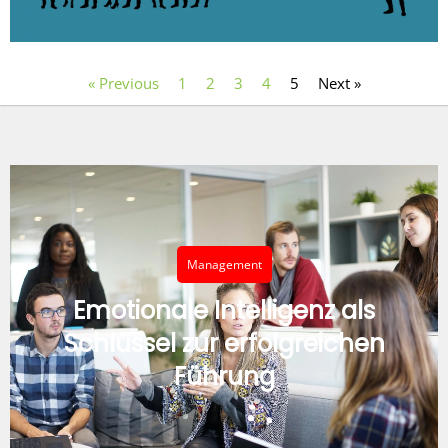
« Previous
1
2
3
4
5
Next »
Management
Emotionale Intelligenz als
Schlüssel zur erfolgreichen
Führung