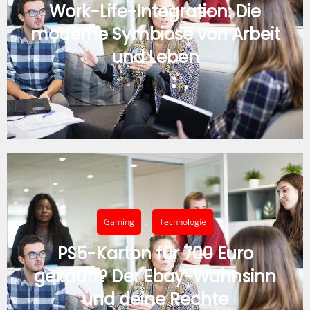
Work-Life-Integration: Die
moderne Symbiose von Arbeit
und Leben
Gaming
,
Technologie
PS5-Karton für 700 Euro
gekauft? Der Ebay-Wahnsinn
und deine Rechte