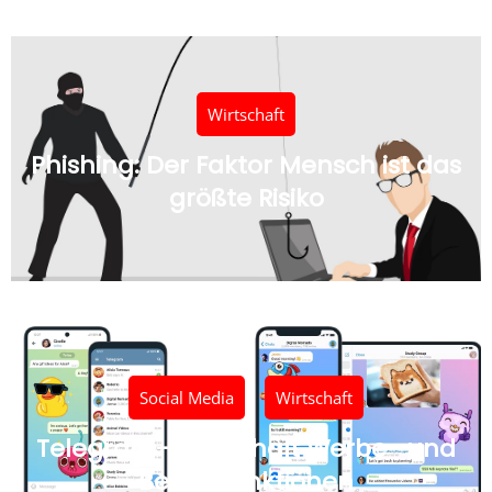
Wirtschaft
Phishing: Der Faktor Mensch ist das
größte Risiko
Social Media
,
Wirtschaft
Telegram-App erhält Werbe- und
Bezahlfunktionen