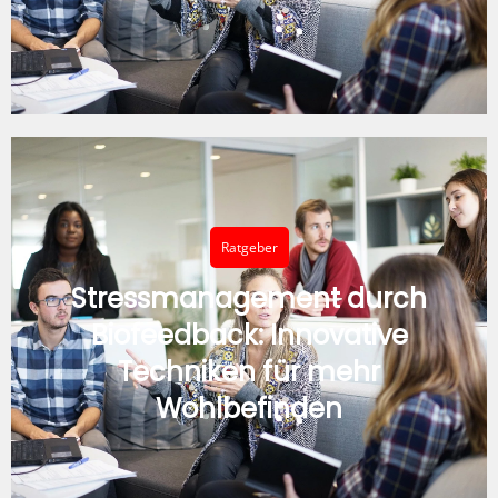
Ratgeber
Stressmanagement durch
Biofeedback: Innovative
Techniken für mehr
Wohlbefinden