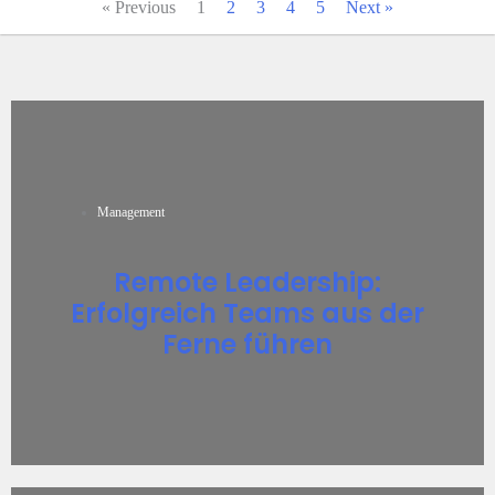
« Previous
1
2
3
4
5
Next »
Management
Remote Leadership:
Erfolgreich Teams aus der
Ferne führen