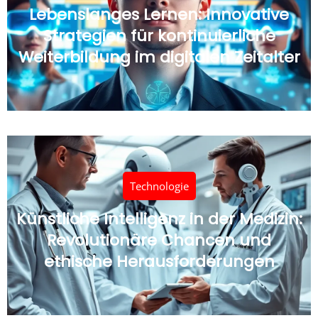
Lebenslanges Lernen: Innovative
Strategien für kontinuierliche
Weiterbildung im digitalen Zeitalter
Technologie
Künstliche Intelligenz in der Medizin:
Revolutionäre Chancen und
ethische Herausforderungen