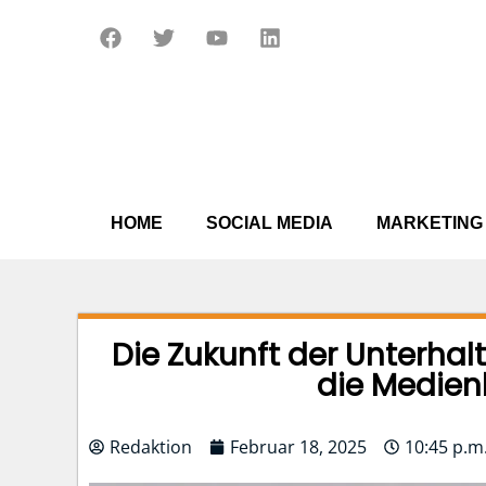
Zum
F
T
Y
L
Inhalt
a
w
o
i
springen
c
i
u
n
e
t
t
k
b
t
u
e
o
e
b
d
o
r
e
i
k
n
HOME
SOCIAL MEDIA
MARKETING
Die Zukunft der Unterhal
die Medien
Redaktion
Februar 18, 2025
10:45 p.m