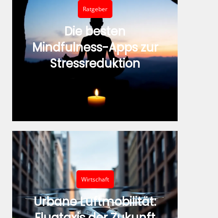
Ratgeber
Die besten
Mindfulness-Apps zur
Stressreduktion
Wirtschaft
Urbane Luftmobilität:
Flugtaxis der Zukunft