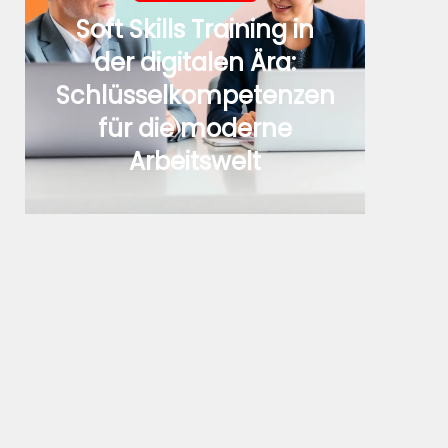
Soft Skills Training in
der digitalen Ära:
Schlüsselkompetenzen
für die moderne
Arbeitswelt