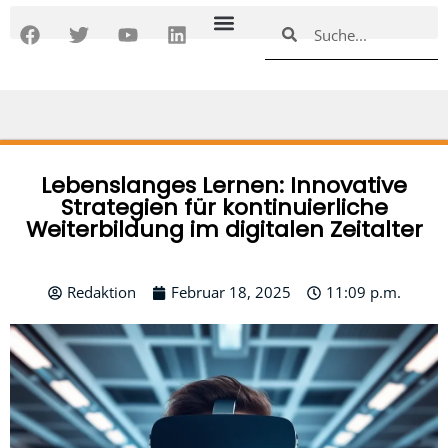
Zum
F
T
Y
L
Suche
Suche
Inhalt
a
w
o
i
springen
c
i
u
n
e
t
t
k
b
t
u
e
o
e
b
d
o
r
e
i
k
n
Lebenslanges Lernen: Innovative
Strategien für kontinuierliche
Weiterbildung im digitalen Zeitalter
Redaktion
Februar 18, 2025
11:09 p.m.