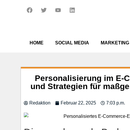
Zum
F
T
Y
L
Inhalt
a
w
o
i
springen
c
i
u
n
e
t
t
k
b
t
u
e
o
e
b
d
o
r
e
i
HOME
SOCIAL MEDIA
MARKETING
k
n
Personalisierung im E-
und Strategien für maßg
Redaktion
Februar 22, 2025
7:03 p.m.