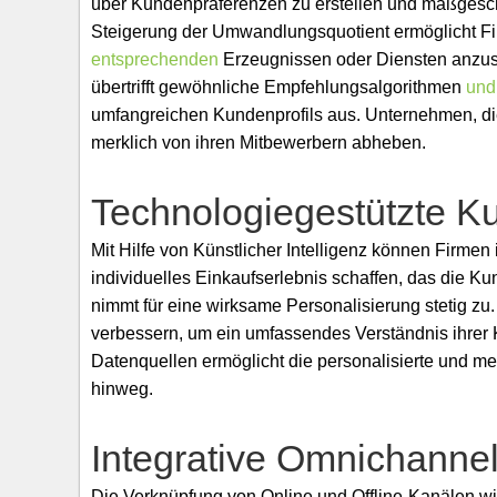
über Kundenpräferenzen zu erstellen und maßgesch
Steigerung der Umwandlungsquotient ermöglicht F
entsprechenden
Erzeugnissen oder Diensten anzusp
übertrifft gewöhnliche Empfehlungsalgorithmen
und
umfangreichen Kundenprofils aus. Unternehmen, die
merklich von ihren Mitbewerbern abheben.
Technologiegestützte K
Mit Hilfe von Künstlicher Intelligenz können Firmen 
individuelles Einkaufserlebnis schaffen, das die K
nimmt für eine wirksame Personalisierung stetig z
verbessern, um ein umfassendes Verständnis ihrer
Datenquellen ermöglicht die personalisierte und 
hinweg.
Integrative Omnichannel
Die Verknüpfung von Online und Offline-Kanälen wi