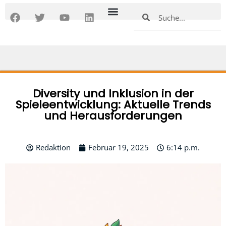
Zum
F
T
Y
L
Suche
Suche
Inhalt
a
w
o
i
springen
c
i
u
n
e
t
t
k
b
t
u
e
o
e
b
d
o
r
e
i
k
n
Diversity und Inklusion in der
Spieleentwicklung: Aktuelle Trends
und Herausforderungen
Redaktion
Februar 19, 2025
6:14 p.m.