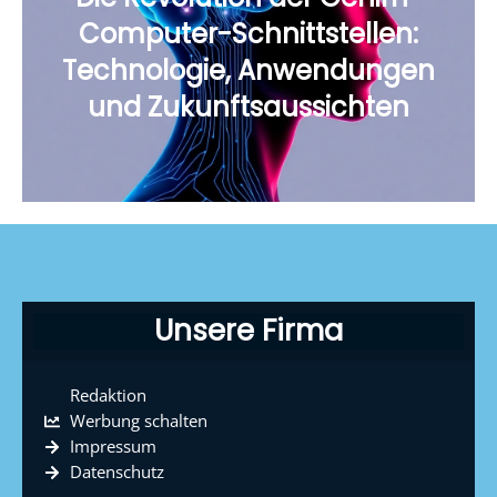
Computer-Schnittstellen:
Technologie, Anwendungen
und Zukunftsaussichten
Unsere Firma
Redaktion
Werbung schalten
Impressum
Datenschutz