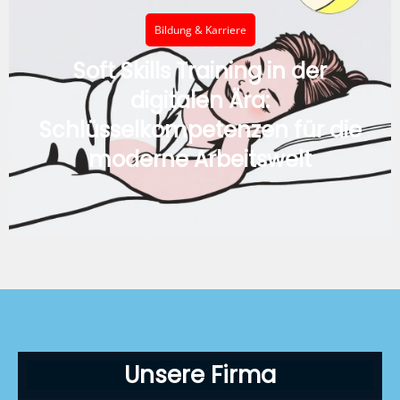
Bildung & Karriere
Soft Skills Training in der
digitalen Ära:
Schlüsselkompetenzen für die
moderne Arbeitswelt
Unsere Firma