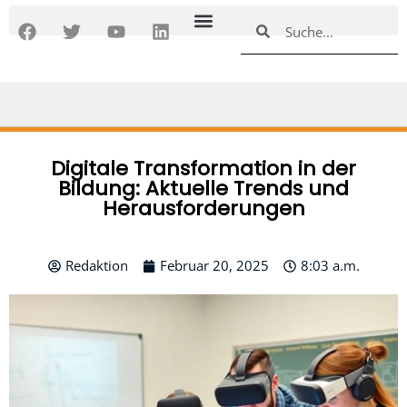
Zum
F
T
Y
L
Suche
Suche
Inhalt
a
w
o
i
springen
c
i
u
n
e
t
t
k
b
t
u
e
o
e
b
d
o
r
e
i
k
n
Digitale Transformation in der
Bildung: Aktuelle Trends und
Herausforderungen
Redaktion
Februar 20, 2025
8:03 a.m.