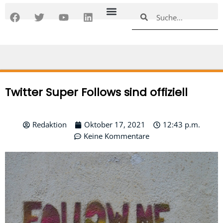
Zum
F
T
Y
L
Suche
Suche
Inhalt
a
w
o
i
springen
c
i
u
n
e
t
t
k
b
t
u
e
o
e
b
d
o
r
e
i
k
n
Twitter Super Follows sind offiziell
Redaktion
Oktober 17, 2021
12:43 p.m.
Keine Kommentare