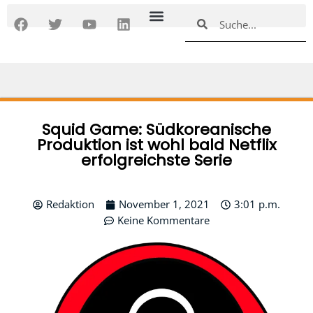
Zum
F
T
Y
L
Suche
Suche
Inhalt
a
w
o
i
springen
c
i
u
n
e
t
t
k
b
t
u
e
o
e
b
d
o
r
e
i
k
n
Squid Game: Südkoreanische
Produktion ist wohl bald Netflix
erfolgreichste Serie
Redaktion
November 1, 2021
3:01 p.m.
Keine Kommentare