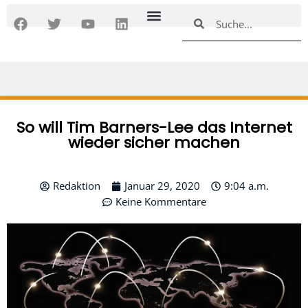
Zum
F
T
Y
L
Suche
Suche
Inhalt
a
w
o
i
springen
c
i
u
n
e
t
t
k
b
t
u
e
o
e
b
d
o
r
e
i
k
n
So will Tim Barners-Lee das Internet
wieder sicher machen
Redaktion
Januar 29, 2020
9:04 a.m.
Keine Kommentare