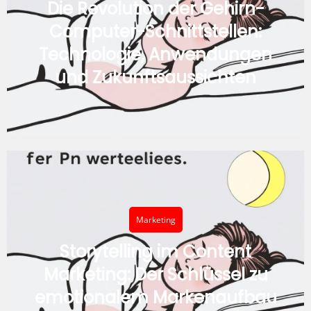
Die Revolution der Gehirn-
Computer-Schnittstellen:
Technologie, Anwendungen
und Zukunftsaussichten
Marketing
Storytelling im Content
Marketing: Der Schlüssel zu
emotionalem Markenaufbau