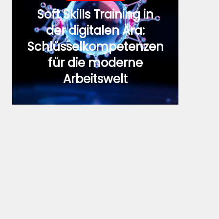
Soft Skills Training in
der digitalen Ära:
Schlüsselkompetenzen
für die moderne
Arbeitswelt