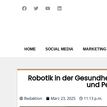
Zum
F
T
Y
L
Inhalt
a
w
o
i
springen
c
i
u
n
e
t
t
k
b
t
u
e
o
e
b
d
o
r
e
i
k
n
HOME
SOCIAL MEDIA
MARKETING
Robotik in der Gesundh
und P
Redaktion
März 23, 2025
11:13 p.m.