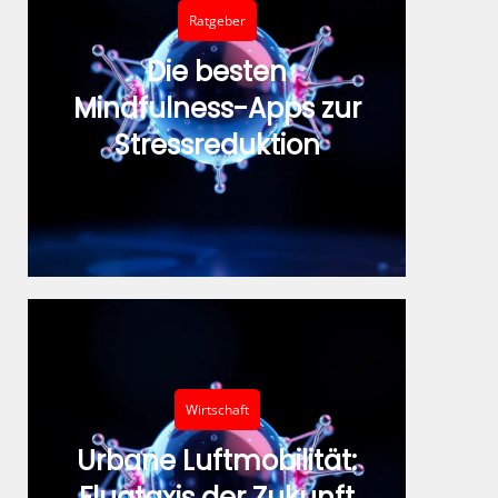
Ratgeber
Die besten
Mindfulness-Apps zur
Stressreduktion
Wirtschaft
Urbane Luftmobilität:
Flugtaxis der Zukunft