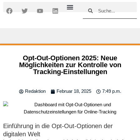
Zum
Suche
Suche
F
T
Y
L
Inhalt
a
w
o
i
springen
c
i
u
n
e
t
t
k
b
t
u
e
o
e
b
d
o
r
e
i
k
n
Opt-Out-Optionen 2025: Neue
Möglichkeiten zur Kontrolle von
Tracking-Einstellungen
Redaktion
Februar 18, 2025
7:49 p.m.
Einführung in die Opt-Out-Optionen der
digitalen Welt