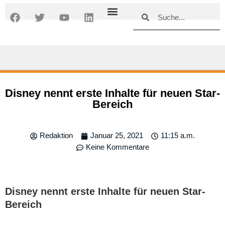
Zum
Suche
Suche
F
T
Y
L
Inhalt
a
w
o
i
springen
c
i
u
n
e
t
t
k
b
t
u
e
o
e
b
d
o
r
e
i
k
n
Disney nennt erste Inhalte für neuen Star-
Bereich
Redaktion
Januar 25, 2021
11:15 a.m.
Keine Kommentare
Disney nennt erste Inhalte für neuen Star-
Bereich