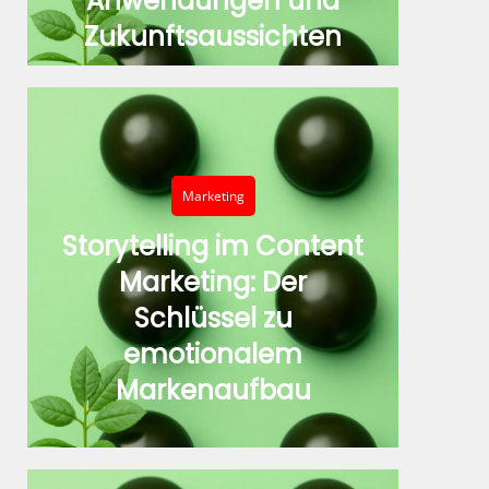
Anwendungen und
Zukunftsaussichten
Marketing
Storytelling im Content
Marketing: Der
Schlüssel zu
emotionalem
Markenaufbau