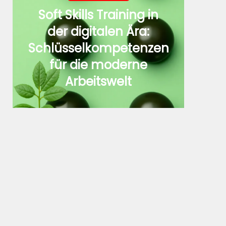
Soft Skills Training in
der digitalen Ära:
Schlüsselkompetenzen
für die moderne
Arbeitswelt