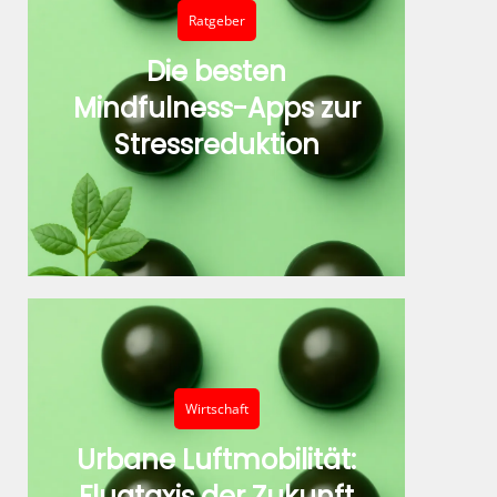
Ratgeber
Die besten
Mindfulness-Apps zur
Stressreduktion
Wirtschaft
Urbane Luftmobilität:
Flugtaxis der Zukunft