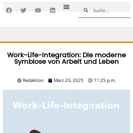
Zum
F
T
Y
L
Suche
Suche
Inhalt
a
w
o
i
springen
c
i
u
n
e
t
t
k
b
t
u
e
o
e
b
d
o
r
e
i
k
n
Work-Life-Integration: Die moderne
Symbiose von Arbeit und Leben
Redaktion
März 23, 2025
11:25 p.m.