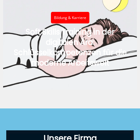
Bildung & Karriere
Soft Skills Training in der
digitalen Ära:
Schlüsselkompetenzen für die
moderne Arbeitswelt
Unsere Firma