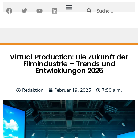
Zum
F
T
Y
L
Suche
Suche
Inhalt
a
w
o
i
springen
c
i
u
n
e
t
t
k
b
t
u
e
o
e
b
d
o
r
e
i
k
n
Virtual Production: Die Zukunft der
Filmindustrie – Trends und
Entwicklungen 2025
Redaktion
Februar 19, 2025
7:50 a.m.