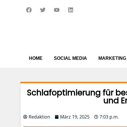
Zum
F
T
Y
L
Inhalt
a
w
o
i
springen
c
i
u
n
e
t
t
k
b
t
u
e
o
e
b
d
o
r
e
i
k
n
HOME
SOCIAL MEDIA
MARKETING
Schlafoptimierung für be
und E
Redaktion
März 19, 2025
7:03 p.m.