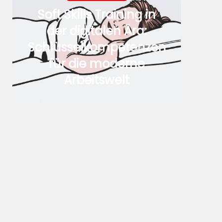
Soft Skills Training in
der digitalen Ära:
Schlüsselkompetenzen
für die moderne
Arbeitswelt