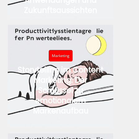
Anwendungen und
Zukunftsaussichten
Marketing
Storytelling im Content
Marketing: Der
Schlüssel zu
emotionalem
Markenaufbau