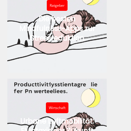
Ratgeber
Die besten
Mindfulness-Apps zur
Stressreduktion
Wirtschaft
Urbane Luftmobilität:
Flugtaxis der Zukunft