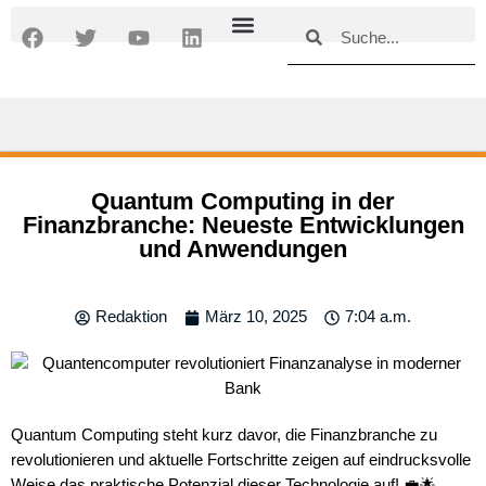
Zum
Suche
Suche
F
T
Y
L
Inhalt
a
w
o
i
springen
c
i
u
n
e
t
t
k
b
t
u
e
o
e
b
d
o
r
e
i
k
n
Quantum Computing in der
Finanzbranche: Neueste Entwicklungen
und Anwendungen
Redaktion
März 10, 2025
7:04 a.m.
Quantum Computing steht kurz davor, die Finanzbranche zu
revolutionieren und aktuelle Fortschritte zeigen auf eindrucksvolle
Weise das praktische Potenzial dieser Technologie auf! 💼🌟