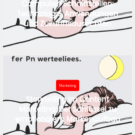
Computer-Schnittstellen:
Technologie, Anwendungen
und Zukunftsaussichten
Marketing
Storytelling im Content
Marketing: Der Schlüssel zu
emotionalem Markenaufbau