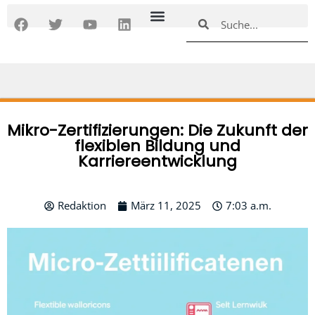
Zum
F
T
Y
L
Suche
Suche
Inhalt
a
w
o
i
springen
c
i
u
n
e
t
t
k
b
t
u
e
o
e
b
d
o
r
e
i
k
n
Mikro-Zertifizierungen: Die Zukunft der
flexiblen Bildung und
Karriereentwicklung
Redaktion
März 11, 2025
7:03 a.m.