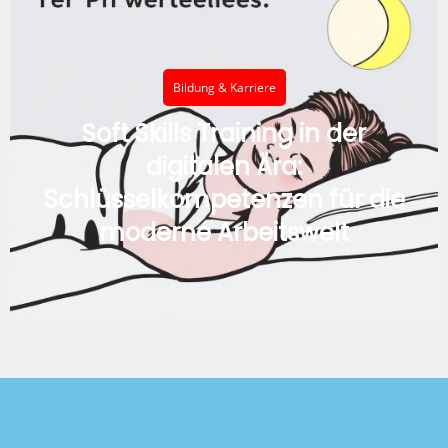
Bildung & Karriere
Soft Skills Training in der
digitalen Ära:
Schlüsselkompetenzen für die
moderne Arbeitswelt