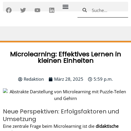
Zum
F
T
Y
L
Suche
Suche
Inhalt
a
w
o
i
springen
c
i
u
n
e
t
t
k
b
t
u
e
o
e
b
d
o
r
e
i
k
n
Microlearning: Effektives Lernen in
kleinen Einheiten
Redaktion
März 28, 2025
5:59 p.m.
Neue Perspektiven: Erfolgsfaktoren und
Umsetzung
Eine zentrale Frage beim Microlearning ist die
didaktische