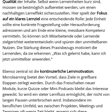
Qualität
der Inhalte. Selbst wenn Lerneinheiten kurz sind,
müssen sie bestmöglich aufbereitet werden, um einen
nachhaltigen Lerneffekt sicherzustellen. Hier spielt der
Fokus
auf ein klares Lernziel
eine entscheidende Rolle: Jede Einheit
sollte eine konkrete Fragestellung oder Herausforderung
adressieren und am Ende eine kleine, messbare Kompetenz
vermitteln. So können sich Mitarbeitende oder Lernende
zielgerichtet weiterentwickeln und spüren den unmittelbaren
Nutzen. Die Stärkung dieses Praxisbezugs motiviert die
Lernenden, da sie erkennen: „Was ich gelernt habe, kann ich
jetzt unmittelbar anwenden.“
Ebenso zentral ist die
kontinuierliche Lernmotivation
.
Microlearning bietet den Vorteil, dass Ziele in greifbare
Etappen zerlegt werden. Durch das Freischalten neuer
Module, kurze Quizze oder Mini-Podcasts bleibt das Interesse
geweckt. So wird ein steter Lernfluss ermöglicht, der nicht von
langen Pausen unterbrochen wird. Insbesondere im
beruflichen Umfeld, wo zwischen Projekten, Meetings und
Terminen oft wenig Zeit bleibt, erweist sich diese