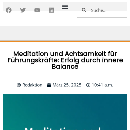
Zum
F
T
Y
L
Suche
Suche
Inhalt
a
w
o
i
springen
c
i
u
n
e
t
t
k
b
t
u
e
o
e
b
d
o
r
e
i
k
n
Meditation und Achtsamkeit für
Führungskräfte: Erfolg durch innere
Balance
Redaktion
März 25, 2025
10:41 a.m.