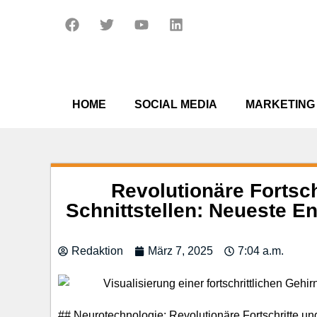
Zum
F
T
Y
L
Inhalt
a
w
o
i
springen
c
i
u
n
e
t
t
k
b
t
u
e
o
e
b
d
o
r
e
i
HOME
SOCIAL MEDIA
MARKETING
k
n
Revolutionäre Fortsch
Schnittstellen: Neueste 
Redaktion
März 7, 2025
7:04 a.m.
## Neurotechnologie: Revolutionäre Fortschritte 