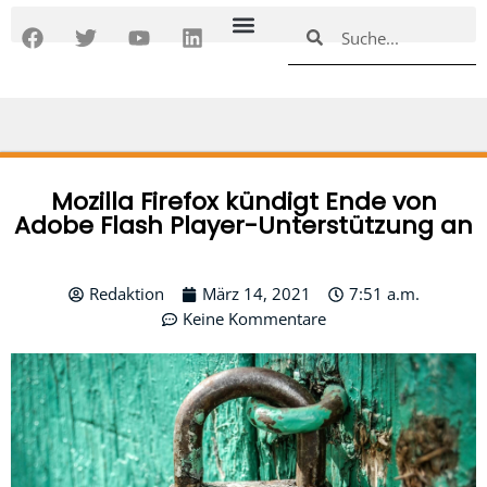
Zum
F
T
Y
L
Suche
Suche
Inhalt
a
w
o
i
springen
c
i
u
n
e
t
t
k
b
t
u
e
o
e
b
d
o
r
e
i
k
n
Mozilla Firefox kündigt Ende von
Adobe Flash Player-Unterstützung an
Redaktion
März 14, 2021
7:51 a.m.
Keine Kommentare