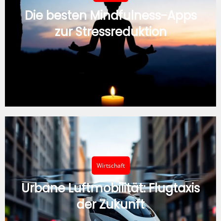
Die besten Mindfulness-Apps
zur Stressreduktion
Wirtschaft
Urbane Luftmobilität: Flugtaxis
der Zukunft