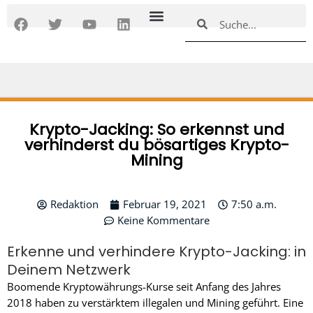
Zum
F
T
Y
L
Suche
Suche
Inhalt
a
w
o
i
springen
c
i
u
n
e
t
t
k
b
t
u
e
o
e
b
d
o
r
e
i
k
n
Krypto-Jacking: So erkennst und
verhinderst du bösartiges Krypto-
Mining
Redaktion
Februar 19, 2021
7:50 a.m.
Keine Kommentare
Erkenne und verhindere Krypto-Jacking: in
Deinem Netzwerk
Boomende Kryptowährungs-Kurse seit Anfang des Jahres
2018 haben zu verstärktem illegalen und Mining geführt. Eine