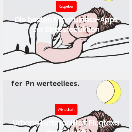
Ratgeber
Die besten Mindfulness-Apps
zur Stressreduktion
Wirtschaft
Urbane Luftmobilität: Flugtaxis